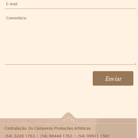
Contratação: Os Campeiros Produções Artísticas
(54) 3228 1763 | (54) 98444 1763 | (54) 99911 1581